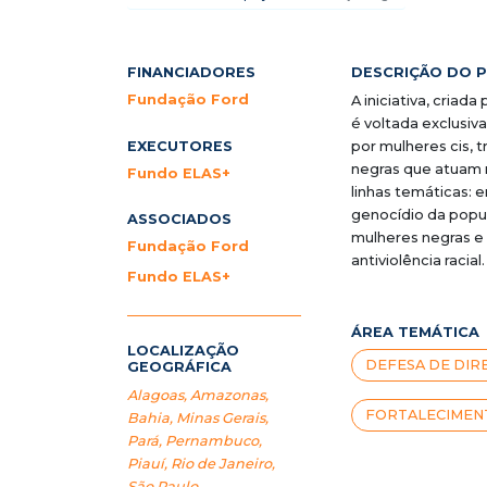
FINANCIADORES
DESCRIÇÃO DO 
Fundação Ford
A iniciativa, cria
é voltada exclusiv
EXECUTORES
por mulheres cis, 
negras que atuam n
Fundo ELAS+
linhas temáticas: 
genocídio da popul
ASSOCIADOS
mulheres negras e 
Fundação Ford
antiviolência racial.
Fundo ELAS+
ÁREA TEMÁTICA
LOCALIZAÇÃO
DEFESA DE DIRE
GEOGRÁFICA
Alagoas
,
Amazonas
,
FORTALECIMENT
Bahia
,
Minas Gerais
,
Pará
,
Pernambuco
,
Piauí
,
Rio de Janeiro
,
São Paulo