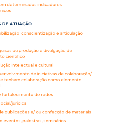
 com determinados indicadores
micos
S DE ATUAÇÃO
ilização, conscientização e articulação
quisas ou produção e divulgação de
o científico
ução intelectual e cultural
envolvimento de iniciativas de colaboração/
 que tenham colaboração como elemento
l
e fortalecimento de redes
ocial/jurídica
de publicações e/ ou confecção de materiais
 eventos, palestras, seminários