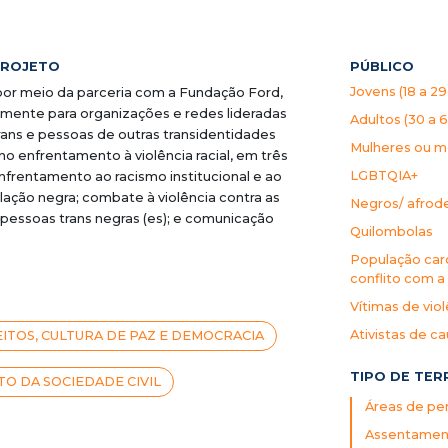
PROJETO
PÚBLICO
Jovens (18 a 29
da por meio da parceria com a Fundação Ford,
amente para organizações e redes lideradas
Adultos (30 a 
trans e pessoas de outras transidentidades
Mulheres ou m
o enfrentamento à violência racial, em três
LGBTQIA+
enfrentamento ao racismo institucional e ao
ação negra; combate à violência contra as
Negros/ afro
pessoas trans negras (es); e comunicação
Quilombolas
População carc
conflito com a 
Vítimas de vio
Ativistas de c
ITOS, CULTURA DE PAZ E DEMOCRACIA
TIPO DE TER
O DA SOCIEDADE CIVIL
Áreas de per
Assentament