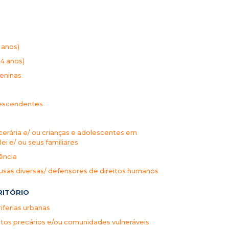
 anos)
64 anos)
eninas
descendentes
erária e/ ou crianças e adolescentes em
lei e/ ou seus familiares
lência
ausas diversas/ defensores de direitos humanos
RITÓRIO
iferias urbanas
os precários e/ou comunidades vulneráveis