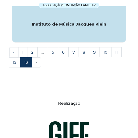
ASSOCIAÇÃO/FUNDAÇÃO FAMILIAR
Instituto de Música Jacques Klein
‹
1
2
...
5
6
7
8
9
10
11
12
13
›
Realização