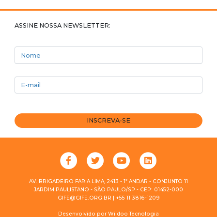
ASSINE NOSSA NEWSLETTER:
Nome
E-mail
INSCREVA-SE
AV. BRIGADEIRO FARIA LIMA, 2413 - 1º ANDAR - CONJUNTO 11
JARDIM PAULISTANO - SÃO PAULO/SP - CEP: 01452-000
GIFE@GIFE.ORG.BR | +55 11 3816-1209
Desenvolvido por
Wiidoo Tecnologia