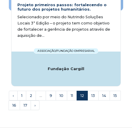
Projeto primeiros passos: fortalecendo o
futuro dos projetos humanitários.
Selecionado por meio do Nutrindo Soluções
Locais 3ª Edição – o projeto tem como objetivo
de fortalecer a gerência de projetos através de
aquisição de...
ASSOCIAÇÃO/FUNDAÇÃO EMPRESARIAL
Fundação Cargill
‹
1
2
...
9
10
11
12
13
14
15
16
17
›