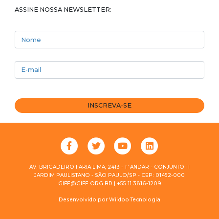
ASSINE NOSSA NEWSLETTER:
Nome
E-mail
INSCREVA-SE
AV. BRIGADEIRO FARIA LIMA, 2413 - 1º ANDAR - CONJUNTO 11
JARDIM PAULISTANO - SÃO PAULO/SP - CEP: 01452-000
GIFE@GIFE.ORG.BR | +55 11 3816-1209
Desenvolvido por
Wiidoo Tecnologia