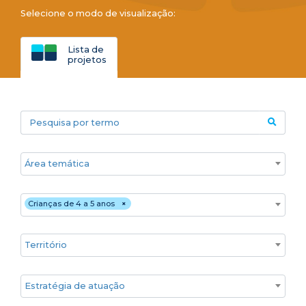
Selecione o modo de visualização:
Lista de
projetos
Pesquisa por termo
Áreas temáticas
Público
Crianças de 4 a 5 anos
×
Territórios
Estratégia de atuação