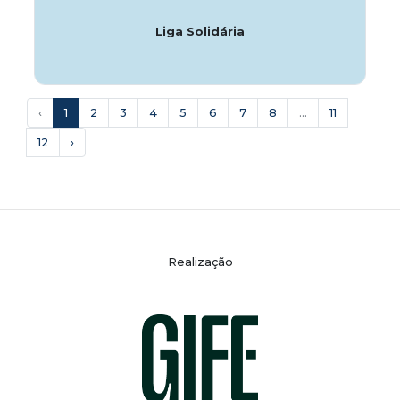
Liga Solidária
‹
1
2
3
4
5
6
7
8
...
11
12
›
Realização