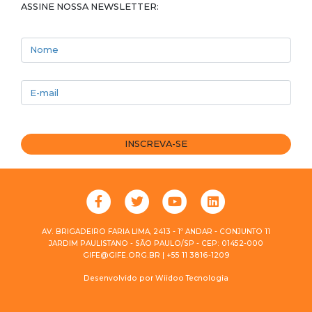
ASSINE NOSSA NEWSLETTER:
Nome
E-mail
INSCREVA-SE
AV. BRIGADEIRO FARIA LIMA, 2413 - 1º ANDAR - CONJUNTO 11
JARDIM PAULISTANO - SÃO PAULO/SP - CEP: 01452-000
GIFE@GIFE.ORG.BR | +55 11 3816-1209
Desenvolvido por
Wiidoo Tecnologia