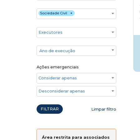
Financiadores
Sociedade Civil
×
Executores
Ano de execução
Ano de execução
Ações emergenciais
Considerar apenas ações emergenciais
Desconsiderar apenas ações emergenciais
FILTRAR
Limpar filtro
Área restrita para associados