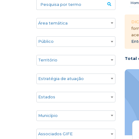
Pesquisa por termo
Hom
Áreas temáticas
DIC
for
ace
Público
Ent
Territórios
Total 
Estratégia de atuação
Estado
Cidade
Associados GIFE