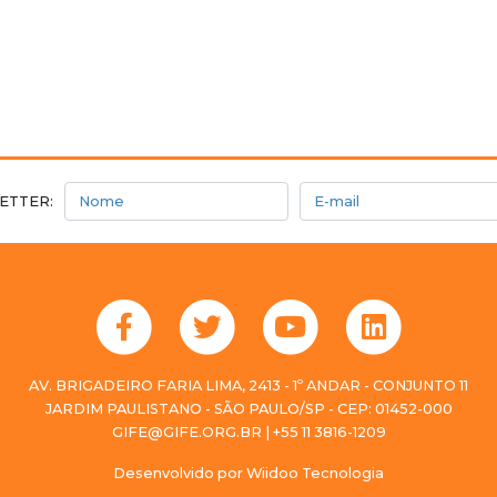
Nome
E-mail
ETTER:
AV. BRIGADEIRO FARIA LIMA, 2413 - 1º ANDAR - CONJUNTO 11
JARDIM PAULISTANO - SÃO PAULO/SP - CEP: 01452-000
GIFE@GIFE.ORG.BR | +55 11 3816-1209
Desenvolvido por
Wiidoo Tecnologia