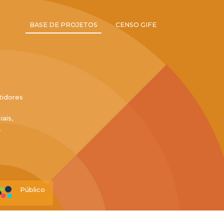
BASE DE PROJETOS
CENSO GIFE
tidores
ais,
.
Público