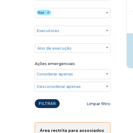
Financiadores
Itaú
×
Executores
Ano de execução
Ano de execução
Ações emergenciais
Considerar apenas ações emergenciais
Desconsiderar apenas ações emergenciais
FILTRAR
Limpar filtro
Área restrita para associados