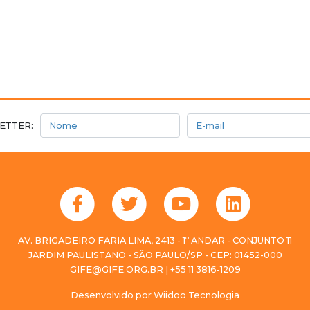
Nome
E-mail
ETTER:
AV. BRIGADEIRO FARIA LIMA, 2413 - 1º ANDAR - CONJUNTO 11
JARDIM PAULISTANO - SÃO PAULO/SP - CEP: 01452-000
GIFE@GIFE.ORG.BR | +55 11 3816-1209
Desenvolvido por
Wiidoo Tecnologia