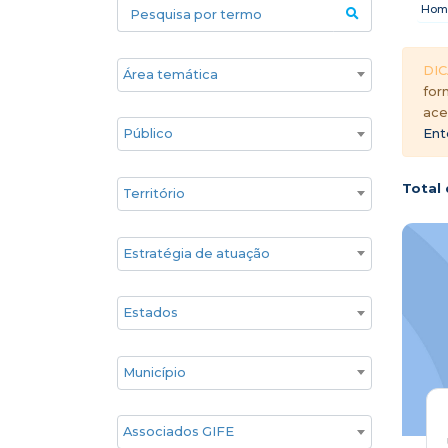
Pesquisa por termo
Hom
Áreas temáticas
DIC
for
ace
Público
Ent
Territórios
Total 
Estratégia de atuação
Estado
Cidade
Associados GIFE