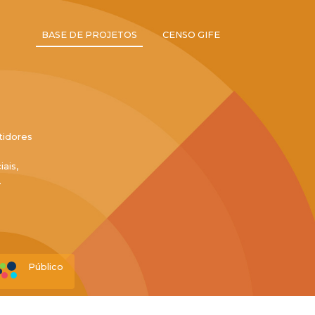
BASE DE PROJETOS
CENSO GIFE
tidores
ais,
.
Público