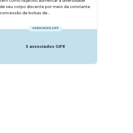
tem como objetivo aumentar a diversidade
de seu corpo discente por meio da constante
concessão de bolsas de...
ASSOCIADOS GIFE
3 associados GIFE