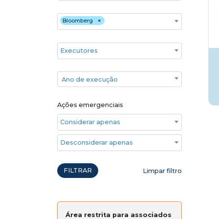
Financiadores
Bloomberg
×
Executores
Ano de execução
Ano de execução
Ações emergenciais
Considerar apenas ações emergenciais
Desconsiderar apenas ações emergenciais
FILTRAR
Limpar filtro
Área restrita para associados