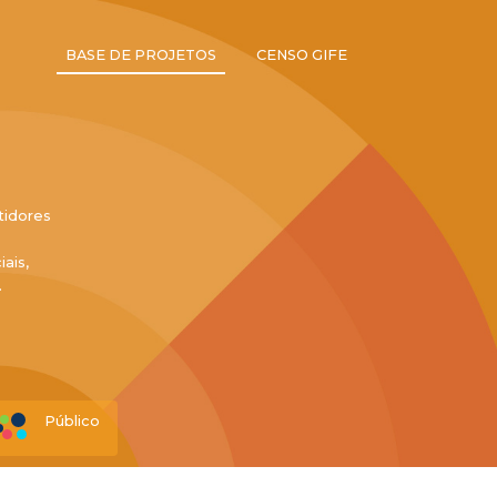
BASE DE PROJETOS
CENSO GIFE
tidores
ais,
.
Público