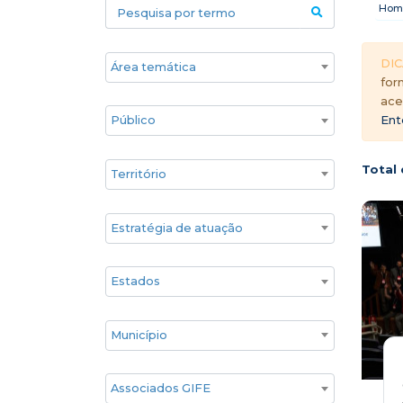
Pesquisa por termo
Hom
Áreas temáticas
DIC
for
ace
Público
Ent
Territórios
Total 
Estratégia de atuação
Estado
Cidade
Associados GIFE