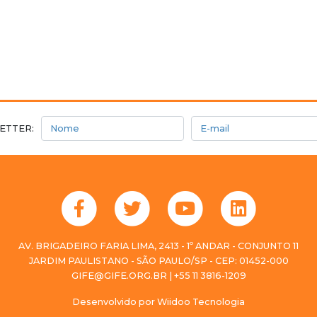
Nome
E-mail
ETTER:
AV. BRIGADEIRO FARIA LIMA, 2413 - 1º ANDAR - CONJUNTO 11
JARDIM PAULISTANO - SÃO PAULO/SP - CEP: 01452-000
GIFE@GIFE.ORG.BR | +55 11 3816-1209
Desenvolvido por
Wiidoo Tecnologia