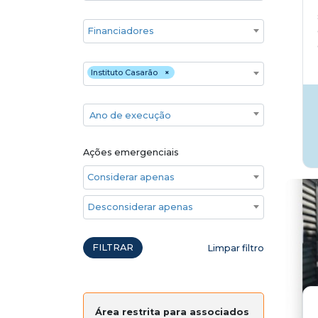
Financiadores
Executores
Instituto Casarão
×
Ano de execução
Ano de execução
Ações emergenciais
Considerar apenas ações emergenciais
Desconsiderar apenas ações emergenciais
FILTRAR
Limpar filtro
Área restrita para associados