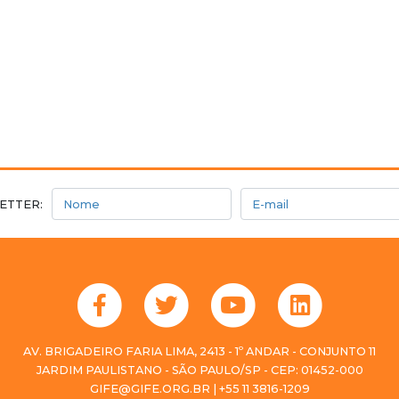
Nome
E-mail
ETTER:
AV. BRIGADEIRO FARIA LIMA, 2413 - 1º ANDAR - CONJUNTO 11
JARDIM PAULISTANO - SÃO PAULO/SP - CEP: 01452-000
GIFE@GIFE.ORG.BR | +55 11 3816-1209