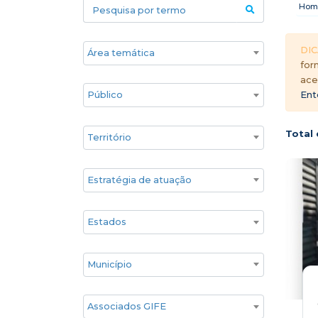
Pesquisa por termo
Hom
Áreas temáticas
DIC
for
ace
Público
Ent
Territórios
Total 
Estratégia de atuação
Estado
Cidade
Associados GIFE