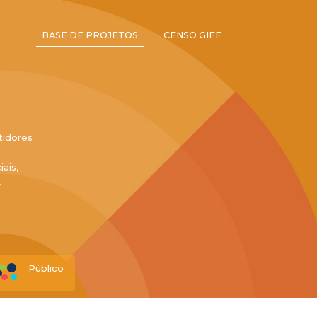
BASE DE PROJETOS
CENSO GIFE
tidores
ais,
.
Público