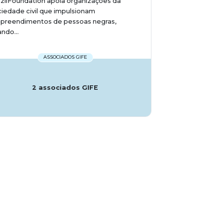
zilFoundation apoia organizações da
iedade civil que impulsionam
preendimentos de pessoas negras,
ando...
ASSOCIADOS GIFE
2 associados GIFE