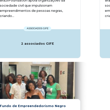
BrazilFoundation apoia organizações da
Bra
sociedade civil que impulsionam
soc
empreendimentos de pessoas negras,
em
criando...
cri
ASSOCIADOS GIFE
2 associados GIFE
Fundo de Empreendedorismo Negro