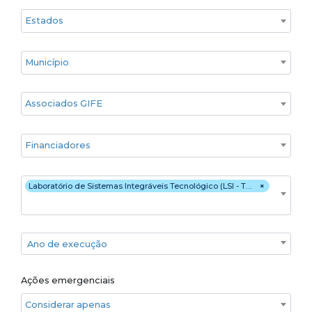
Estado
Cidade
Associados GIFE
Financiadores
Executores
Laboratório de Sistemas Integráveis Tecnológico (LSI - TEC)
×
Ano de execução
Ano de execução
Ações emergenciais
Considerar apenas ações emergenciais