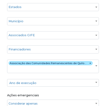
Estado
Cidade
Associados GIFE
Financiadores
Executores
Associação das Comunidades Remanescentes de Quilombos do Município de Oriximiná - ARQMO
×
Ano de execução
Ano de execução
Ações emergenciais
Considerar apenas ações emergenciais