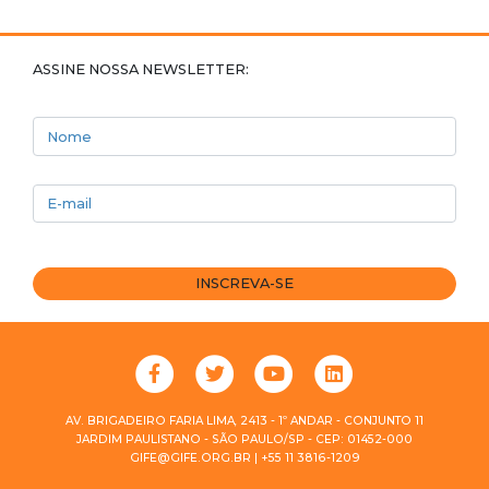
ASSINE NOSSA NEWSLETTER:
Nome
E-mail
INSCREVA-SE
AV. BRIGADEIRO FARIA LIMA, 2413 - 1º ANDAR - CONJUNTO 11
JARDIM PAULISTANO - SÃO PAULO/SP - CEP: 01452-000
GIFE@GIFE.ORG.BR | +55 11 3816-1209