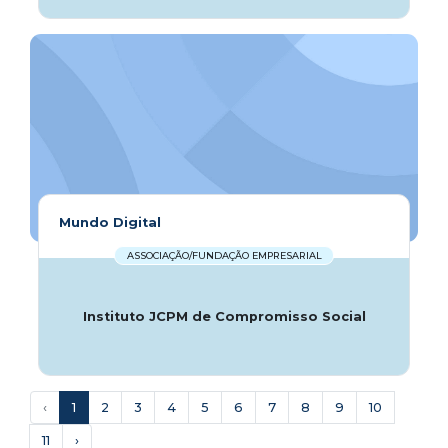
Mundo Digital
ASSOCIAÇÃO/FUNDAÇÃO EMPRESARIAL
Instituto JCPM de Compromisso Social
‹
1
2
3
4
5
6
7
8
9
10
11
›