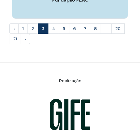
Fundação FEAC
‹
1
2
3
4
5
6
7
8
...
20
21
›
Realização