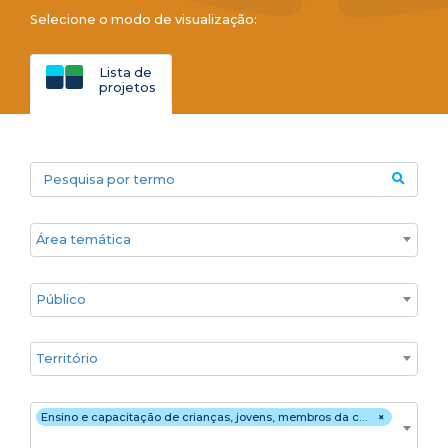
Selecione o modo de visualização:
Lista de
projetos
Pesquisa por termo
Áreas temáticas
Público
Territórios
Estratégia de atuação
Ensino e capacitação de crianças, jovens, membros da comunidade (ex.: oferta de educação regular, cursos, oficinas de arte, oficinas de esporte, capacitação para geração de renda, informática para idosos, etc.)
×