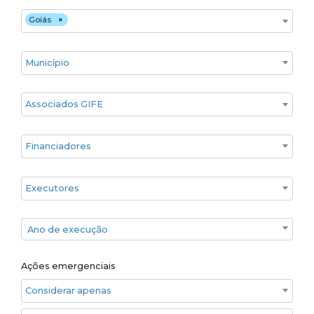
Estado
Goiás
×
Cidade
Associados GIFE
Financiadores
Executores
Ano de execução
Ano de execução
Ações emergenciais
Considerar apenas ações emergenciais