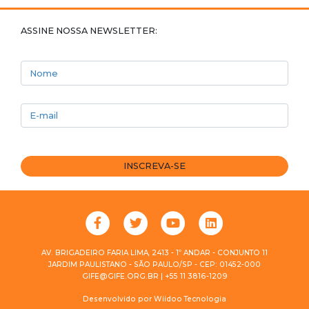
ASSINE NOSSA NEWSLETTER:
Nome
E-mail
INSCREVA-SE
AV. BRIGADEIRO FARIA LIMA, 2413 - 1º ANDAR - CONJUNTO 11
JARDIM PAULISTANO - SÃO PAULO/SP - CEP: 01452-000
GIFE@GIFE.ORG.BR | +55 11 3816-1209
Desenvolvido por
Wiidoo Tecnologia