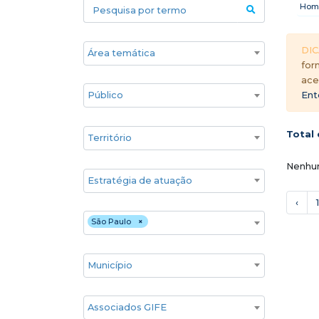
Pesquisa por termo
Hom
Áreas temáticas
DIC
for
ace
Público
Ent
Territórios
Total 
Nenhum
Estratégia de atuação
‹
1
Estado
São Paulo
×
Cidade
Associados GIFE