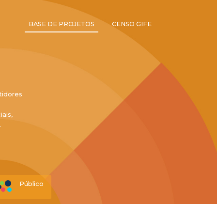
BASE DE PROJETOS
CENSO GIFE
tidores
ais,
.
Público