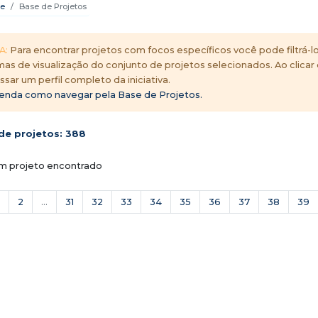
e
Base de Projetos
A:
Para encontrar projetos com focos específicos você pode filtrá-lo
mas de visualização do conjunto de projetos selecionados. Ao clicar
ssar um perfil completo da iniciativa.
enda como navegar pela Base de Projetos.
de projetos:
388
 projeto encontrado
2
...
31
32
33
34
35
36
37
38
39