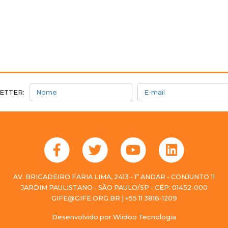
Nome
E-mail
ETTER:
AV. BRIGADEIRO FARIA LIMA, 2413 - 1º ANDAR - CONJUNTO 11
JARDIM PAULISTANO - SÃO PAULO/SP - CEP: 01452-000
GIFE@GIFE.ORG.BR | +55 11 3816-1209
Desenvolvido por
Wiidoo Tecnologia