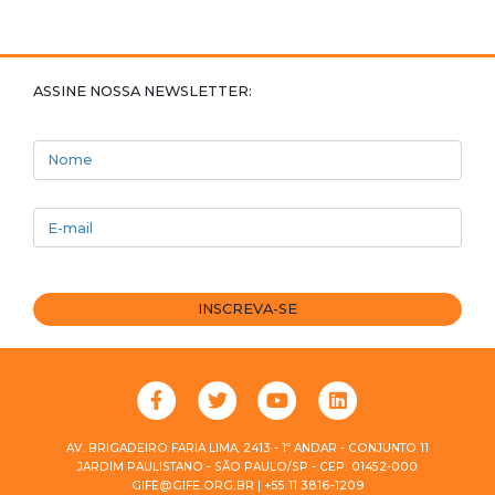
ASSINE NOSSA NEWSLETTER:
Nome
E-mail
INSCREVA-SE
AV. BRIGADEIRO FARIA LIMA, 2413 - 1º ANDAR - CONJUNTO 11
JARDIM PAULISTANO - SÃO PAULO/SP - CEP: 01452-000
GIFE@GIFE.ORG.BR | +55 11 3816-1209