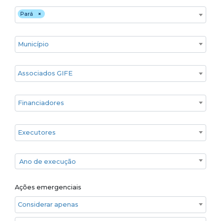
Estado
Pará
×
Cidade
Associados GIFE
Financiadores
Executores
Ano de execução
Ano de execução
Ações emergenciais
Considerar apenas ações emergenciais