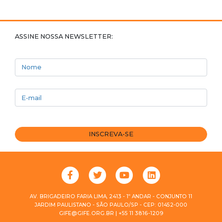
ASSINE NOSSA NEWSLETTER:
Nome
E-mail
INSCREVA-SE
AV. BRIGADEIRO FARIA LIMA, 2413 - 1º ANDAR - CONJUNTO 11
JARDIM PAULISTANO - SÃO PAULO/SP - CEP: 01452-000
GIFE@GIFE.ORG.BR | +55 11 3816-1209