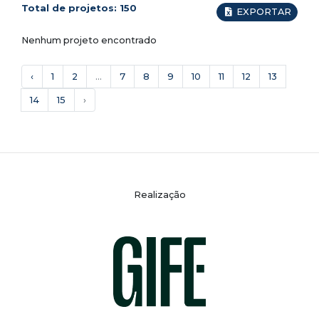
Total de projetos:
150
EXPORTAR
Nenhum projeto encontrado
‹
1
2
...
7
8
9
10
11
12
13
14
15
›
Realização