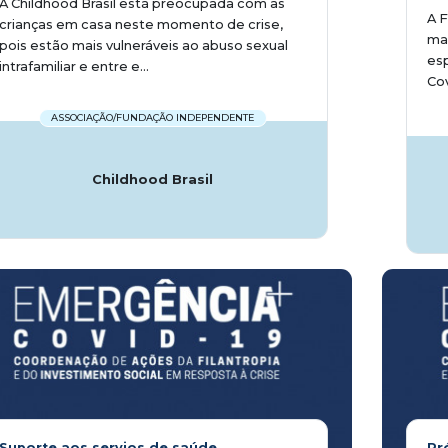
A Childhood Brasil está preocupada com as
A F
crianças em casa neste momento de crise,
ma
pois estão mais vulneráveis ao abuso sexual
esp
intrafamiliar e entre e...
Cov
ASSOCIAÇÃO/FUNDAÇÃO INDEPENDENTE
Childhood Brasil
Suporte aos servios de saúde
Pr