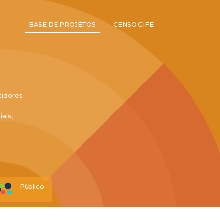
BASE DE PROJETOS
CENSO GIFE
tidores
ais,
.
Público