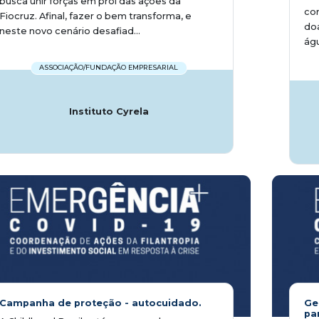
busca unir forças em prol das ações da
con
Fiocruz. Afinal, fazer o bem transforma, e
doa
neste novo cenário desafiad...
águ
ASSOCIAÇÃO/FUNDAÇÃO EMPRESARIAL
Instituto Cyrela
Campanha de proteção - autocuidado.
Ge
pa