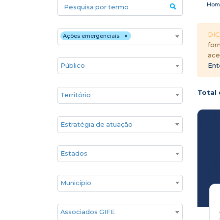
Pesquisa por termo
Hom
Áreas temáticas
DIC
Ações emergenciais
×
for
ace
Público
Ent
Territórios
Total 
Estratégia de atuação
Estado
Cidade
Associados GIFE