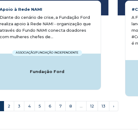
Apoio à Rede NAMI
#C
Diante do cenário de crise, a Fundação Ford
A 
realiza apoio à Rede NAMI - organização que
la
através do Fundo NAMI conecta doadores
mob
com mulheres chefes de...
#C
é m
ASSOCIAÇÃO/FUNDAÇÃO INDEPENDENTE
Fundação Ford
2
3
4
5
6
7
8
...
12
13
›