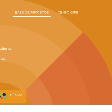
BASE DE PROJETOS
CENSO GIFE
tidores
ais,
.
Público