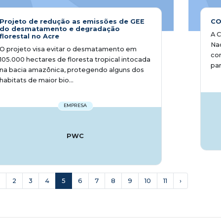
Projeto de redução as emissões de GEE
CO
do desmatamento e degradação
A C
florestal no Acre
Nac
O projeto visa evitar o desmatamento em
com
105.000 hectares de floresta tropical intocada
par
na bacia amazônica, protegendo alguns dos
habitats de maior bio...
EMPRESA
PWC
2
3
4
5
6
7
8
9
10
11
›