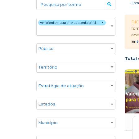
Pesquisa por termo
Hom
Áreas temáticas
DIC
Ambiente natural e sustentabilidade
×
for
ace
Ent
Público
Total 
Territórios
Estratégia de atuação
Estado
Cidade
Associados GIFE