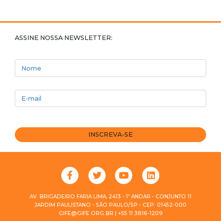
ASSINE NOSSA NEWSLETTER:
Nome
E-mail
INSCREVA-SE
AV. BRIGADEIRO FARIA LIMA, 2413 - 1º ANDAR - CONJUNTO 11
JARDIM PAULISTANO - SÃO PAULO/SP - CEP: 01452-000
GIFE@GIFE.ORG.BR | +55 11 3816-1209