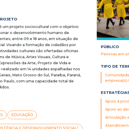
PROJETO
 um projeto sociocultural com o objetivo
lsionar o desenvolvimento humano de
entes, entre 09 e 18 anos, em situação de
cial. Visando a formação de cidadãos por
PÚBLICO
tividades culturais são ofertadas oficinas
Pessoas em si
ns de Música, Artes Visuais, Cultura e
Expressões da Arte, Projeto de Vida e
TIPO DE TER
é realizado em 14 unidades espalhadas nos
Comunidade(
erais, Mato Grosso do Sul, Paraíba, Paraná,
empresa(s) 
ão Paulo, com uma capacidade total de
didos.
ESTRATÉGIA
Apoio à prod
Apoio ao des
ES
EDUCAÇÃO
Articulação 
Atendimento 
ISTÊNCIA E DESENVOLVIMENTO SOCIAL/