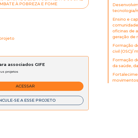
MBATE À POBREZA E FOME
Desenvolvim
tecnologia/
Ensino e cap
comunidade (
oficinas de 
geração de r
projeto
Formação de
civil (OSC)/
Formação de 
para associados GIFE
da saúde, da 
eus projetos
Fortalecime
movimentos 
ACESSAR
NCULE-SE A ESSE PROJETO