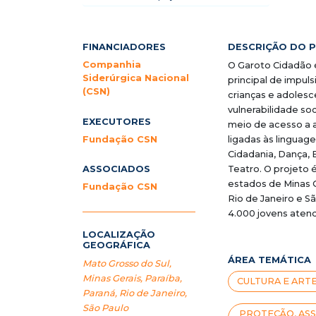
FINANCIADORES
DESCRIÇÃO DO 
Companhia
O Garoto Cidadão é
Siderúrgica Nacional
principal de impu
(CSN)
crianças e adolesc
vulnerabilidade so
EXECUTORES
meio de acesso a a
Fundação CSN
ligadas às linguage
Cidadania, Dança, 
Teatro. O projeto 
ASSOCIADOS
estados de Minas G
Fundação CSN
Rio de Janeiro e S
4.000 jovens aten
LOCALIZAÇÃO
GEOGRÁFICA
ÁREA TEMÁTICA
Mato Grosso do Sul
,
Minas Gerais
,
Paraíba
,
CULTURA E ART
Paraná
,
Rio de Janeiro
,
São Paulo
PROTEÇÃO, ASS