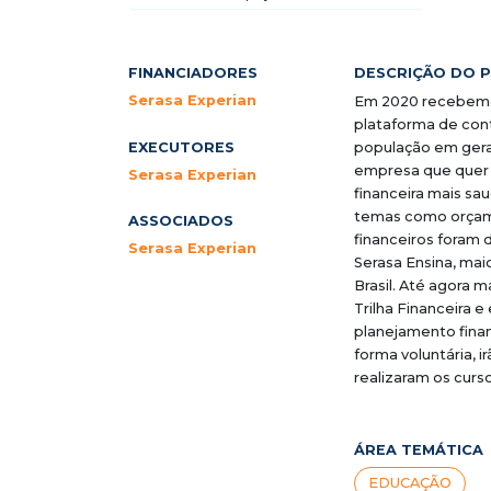
FINANCIADORES
DESCRIÇÃO DO 
Serasa Experian
Em 2020 recebemos
plataforma de con
EXECUTORES
população em gera
empresa que quer a
Serasa Experian
financeira mais sau
temas como orçame
ASSOCIADOS
financeiros foram d
Serasa Experian
Serasa Ensina, mai
Brasil. Até agora 
Trilha Financeira e
planejamento fina
forma voluntária, 
realizaram os curso
ÁREA TEMÁTICA
EDUCAÇÃO