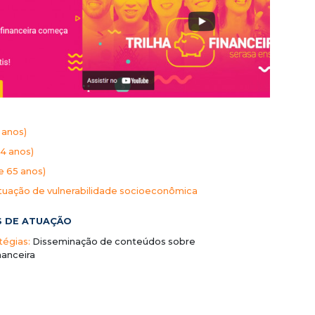
 anos)
64 anos)
e 65 anos)
tuação de vulnerabilidade socioeconômica
S DE ATUAÇÃO
tégias:
Disseminação de conteúdos sobre
nanceira
o