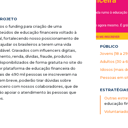
PROJETO
 o funding para criação de uma
teúdos de educação financeira voltado à
l, fortalecendo nosso posicionamento de
judar os brasileiros a terem uma vida
PÚBLICO
dável. Gravados com influencers digitais,
Jovens (18 a 29
nto, renda, dívidas, fraude, produtos
Adultos (30 a 
isponibilizados de forma gratuita no site do
or plataforma de educação financeira do
Idosos (mais d
mais de 490 mil pessoas se inscreveram na
Pessoas em si
 em breve, poderão tirar dúvidas sobre
nceiro com nossos colaboradores, que de
ESTRATÉGIA
irão apoiar o atendimento às pessoas que
Outras estra
s.
educação fi
Voluntariad