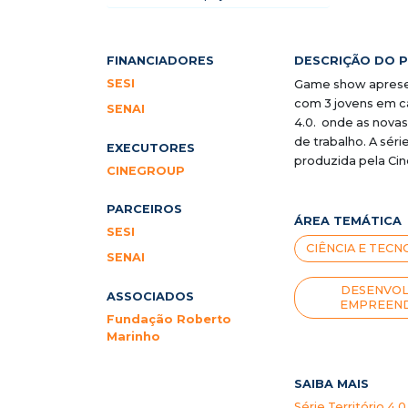
FINANCIADORES
DESCRIÇÃO DO 
SESI
Game show aprese
com 3 jovens em ca
SENAI
4.0. onde as novas
de trabalho. A sér
EXECUTORES
produzida pela Ci
CINEGROUP
PARCEIROS
ÁREA TEMÁTICA
SESI
CIÊNCIA E TECN
SENAI
DESENVOL
ASSOCIADOS
EMPREEND
Fundação Roberto
Marinho
SAIBA MAIS
Série Território 4.0