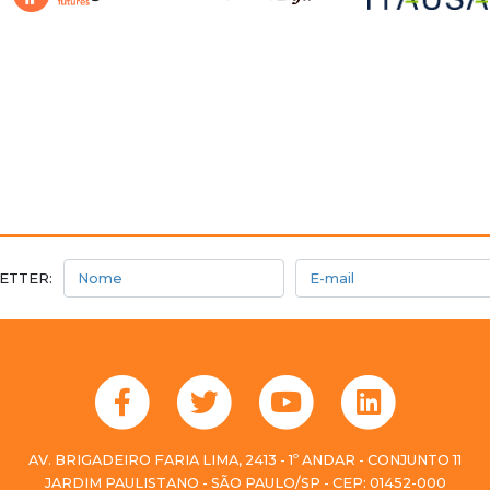
Nome
E-mail
ETTER:
AV. BRIGADEIRO FARIA LIMA, 2413 - 1º ANDAR - CONJUNTO 11
JARDIM PAULISTANO - SÃO PAULO/SP - CEP: 01452-000