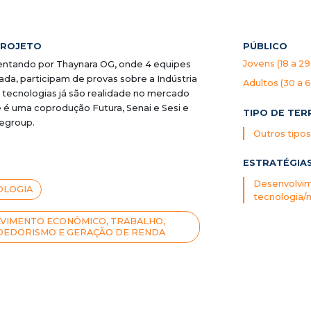
PROJETO
PÚBLICO
Jovens (18 a 29
ntando por Thaynara OG, onde 4 equipes
da, participam de provas sobre a Indústria
Adultos (30 a 
 tecnologias já são realidade no mercado
ie é uma coprodução Futura, Senai e Sesi e
TIPO DE TER
negroup.
Outros tipos 
ESTRATÉGIA
Desenvolvim
OLOGIA
tecnologia/
VIMENTO ECONÔMICO, TRABALHO,
EDORISMO E GERAÇÃO DE RENDA