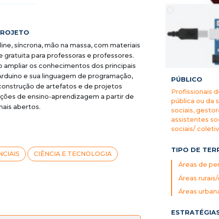
PROJETO
ine, síncrona, mão na massa, com materiais
gratuita para professoras e professores.
 ampliar os conhecimentos dos principais
duino e sua linguagem de programação,
PÚBLICO
 construção de artefatos e de projetos
Profissionais 
ações de ensino-aprendizagem a partir de
pública ou da 
ais abertos.
sociais, gestor
assistentes so
sociais/ coleti
TIPO DE TER
CIAIS
CIÊNCIA E TECNOLOGIA
Áreas de per
Áreas rurais
Áreas urban
ESTRATÉGIA