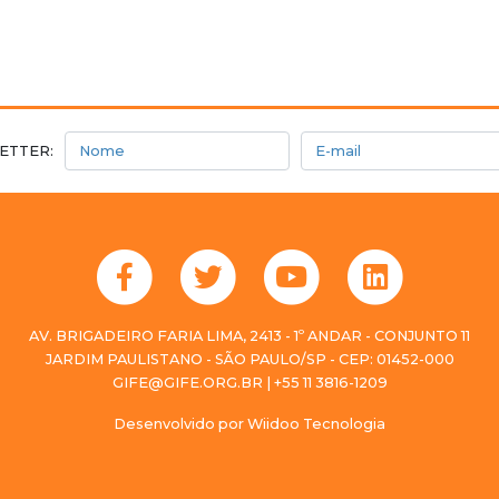
Nome
E-mail
ETTER:
AV. BRIGADEIRO FARIA LIMA, 2413 - 1º ANDAR - CONJUNTO 11
JARDIM PAULISTANO - SÃO PAULO/SP - CEP: 01452-000
GIFE@GIFE.ORG.BR | +55 11 3816-1209
Desenvolvido por
Wiidoo Tecnologia