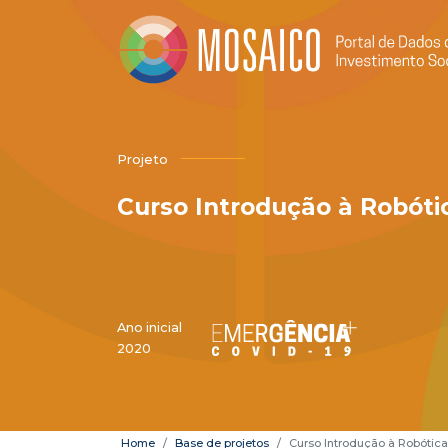
Projeto
Curso Introdução à Robóti
Ano inicial
2020
Home
Base de projetos
Curso Introdução à Robótic