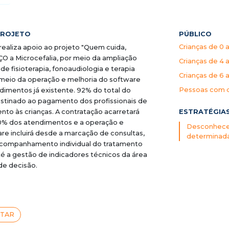
PROJETO
PÚBLICO
Crianças de 0 
 realiza apoio ao projeto "Quem cuida,
O a Microcefalia, por meio da ampliação
Crianças de 4 
e fisioterapia, fonoaudiologia e terapia
Crianças de 6 a
 meio da operação e melhoria do software
Pessoas com do
imentos já existente. 92% do total do
stinado ao pagamento dos profissionais de
ESTRATÉGIA
to às crianças. A contratação acarretará
0% dos atendimentos e a operação e
Desconhece 
re incluirá desde a marcação de consultas,
determinada
 acompanhamento individual do tratamento
até a gestão de indicadores técnicos da área
de decisão.
STAR