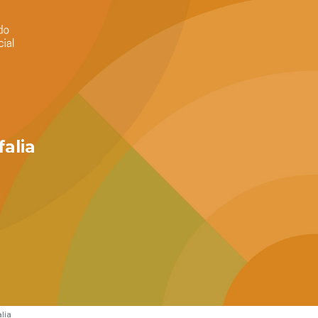
alia
lia