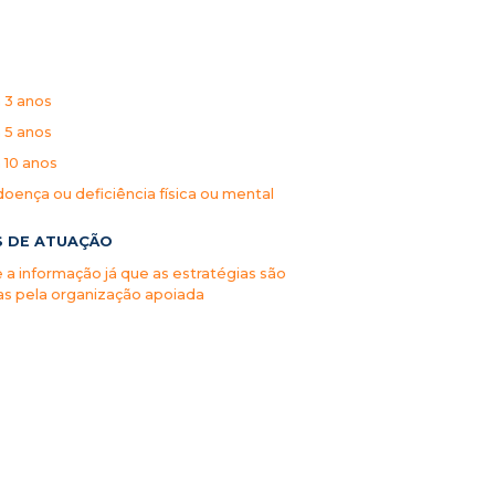
a 3 anos
a 5 anos
 10 anos
ença ou deficiência física ou mental
S DE ATUAÇÃO
a informação já que as estratégias são
s pela organização apoiada