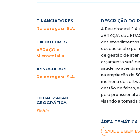
FINANCIADORES
DESCRIÇÃO DO 
Raiadrogasil S.A.
A Raiadrogasil S.A.
aBRAÇA", da aBRAÇ
EXECUTORES
dos atendimentos d
ocupacional e por
aBRAÇO a
de gestão de atend
Microcefalia
orçamento será de
saúde no atendimen
ASSOCIADOS
na ampliação de 5
Raiadrogasil S.A.
melhoria do softwa
gestão de faltas,
pelo profissional 
LOCALIZAÇÃO
visando a tomada 
GEOGRÁFICA
Bahia
ÁREA TEMÁTICA
SAÚDE E BEM E