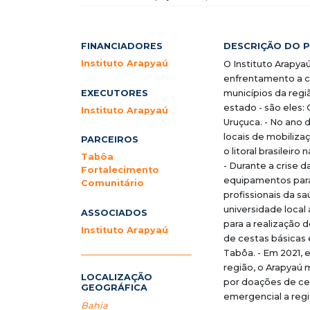
FINANCIADORES
DESCRIÇÃO DO 
Instituto Arapyaú
O Instituto Arapyaú
enfrentamento a cr
EXECUTORES
municípios da regi
estado - são eles: C
Instituto Arapyaú
Uruçuca. - No ano d
locais de mobiliza
PARCEIROS
o litoral brasileir
Tabôa
- Durante a crise 
Fortalecimento
equipamentos para 
Comunitário
profissionais da s
universidade local
ASSOCIADOS
para a realização 
Instituto Arapyaú
de cestas básicas 
Tabôa. - Em 2021, 
região, o Arapyaú m
LOCALIZAÇÃO
por doações de ces
GEOGRÁFICA
emergencial a regi
Bahia