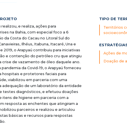
PROJETO
TIPO DE TER
 realizou, e realiza, ações para
Territórios
ises na Bahia, com especial foco a 6
socioeconô
ão da Costa do Cacau no Litoral Sul do
anavieiras, Ilhéus, Itabuna, Itacaré, Una e
ESTRATÉGIA
e 2019, o Arapyaú contribuiu para iniciativas
Ações de mob
ção e contenção do petróleo cru que atingiu
Doação de a
o na crise de vazamento de óleo daquele ano.
da pandemia da Covid-19, o Arapyaú forneceu
hospitais e protetores faciais para
aúde, viabilizou em parceria com uma
 a adequação de um laboratório da entidade
de testes diagnósticos, e efetuou doações
e itens de higiene em parceria com a
em resposta as enchentes que atingiram a
obilizou parceiros e realizou e articulou
tas básicas e recursos para respostas
ão.