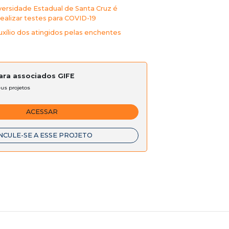
versidade Estadual de Santa Cruz é
ealizar testes para COVID-19
uxílio dos atingidos pelas enchentes
para associados GIFE
eus projetos
ACESSAR
NCULE-SE A ESSE PROJETO