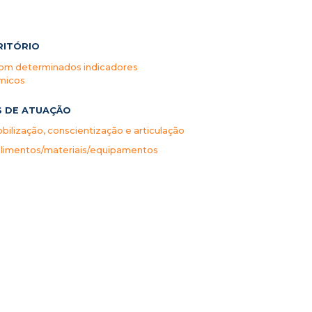
RITÓRIO
 com determinados indicadores
micos
S DE ATUAÇÃO
ilização, conscientização e articulação
limentos/materiais/equipamentos