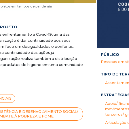
projetos em tempos de pandemia
PROJETO
e enfrentamento à Covid-19, uma das
anização é dar continuidade aos seus
com foco em desigualdades e periferias.
ra continuidade das ações já
PÚBLICO
rganização realiza também a distribuição
Pessoas em si
 e produtos de higiene em uma comunidade
TIPO DE TER
Assentament
ESTRATÉGIA
CIAIS
Apoio/ finan
movimentos s
ISTÊNCIA E DESENVOLVIMENTO SOCIAL/
terceiros/ g
MBATE À POBREZA E FOME
Articulação 