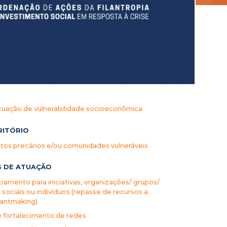
tuação de vulnerabilidade socioeconômica
RITÓRIO
os precários e/ou comunidades vulneráveis
S DE ATUAÇÃO
ciamento para iniciativas, organizações/ grupos/
ociais ou indivíduos (repasse de recursos a
rantmaking)
e fortalecimento de redes