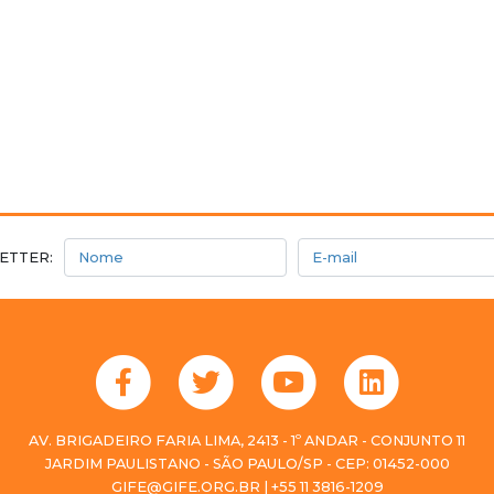
Nome
E-mail
ETTER:
AV. BRIGADEIRO FARIA LIMA, 2413 - 1º ANDAR - CONJUNTO 11
JARDIM PAULISTANO - SÃO PAULO/SP - CEP: 01452-000
GIFE@GIFE.ORG.BR | +55 11 3816-1209