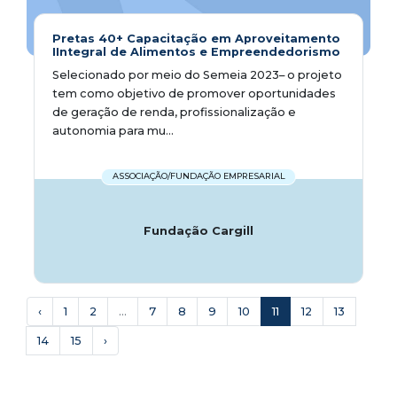
Pretas 40+ Capacitação em Aproveitamento
IIntegral de Alimentos e Empreendedorismo
Selecionado por meio do Semeia 2023– o projeto
tem como objetivo de promover oportunidades
de geração de renda, profissionalização e
autonomia para mu...
ASSOCIAÇÃO/FUNDAÇÃO EMPRESARIAL
Fundação Cargill
‹
1
2
...
7
8
9
10
11
12
13
14
15
›