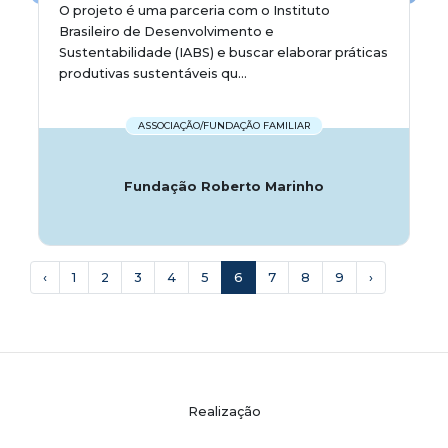
O projeto é uma parceria com o Instituto
Brasileiro de Desenvolvimento e
Sustentabilidade (IABS) e buscar elaborar práticas
produtivas sustentáveis qu...
ASSOCIAÇÃO/FUNDAÇÃO FAMILIAR
Fundação Roberto Marinho
‹
1
2
3
4
5
6
7
8
9
›
Realização