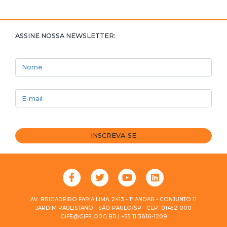
ASSINE NOSSA NEWSLETTER:
Nome
E-mail
INSCREVA-SE
AV. BRIGADEIRO FARIA LIMA, 2413 - 1º ANDAR - CONJUNTO 11
JARDIM PAULISTANO - SÃO PAULO/SP - CEP: 01452-000
GIFE@GIFE.ORG.BR | +55 11 3816-1209