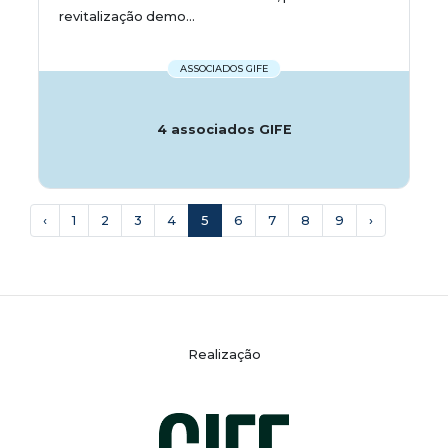
revitalização demo...
ASSOCIADOS GIFE
4 associados GIFE
‹
1
2
3
4
5
6
7
8
9
›
Realização