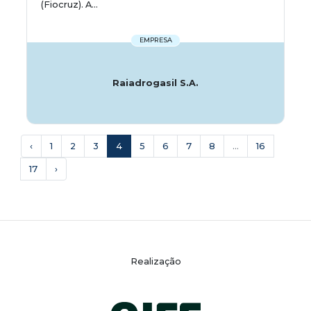
(Fiocruz). A...
EMPRESA
Raiadrogasil S.A.
‹
1
2
3
4
5
6
7
8
...
16
17
›
Realização