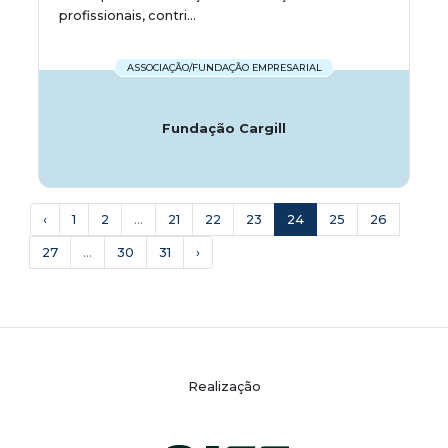
profissionais, contri...
ASSOCIAÇÃO/FUNDAÇÃO EMPRESARIAL
Fundação Cargill
‹
1
2
...
21
22
23
24
25
26
27
...
30
31
›
Realização