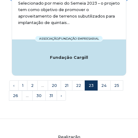
Selecionado por meio do Semeia 2023 – o projeto
tem como objetivo de promover o
aproveitamento de terrenos subutilizados para
implantação de quintais...
ASSOCIAÇÃO/FUNDAÇÃO EMPRESARIAL
Fundação Cargill
‹
1
2
...
20
21
22
23
24
25
26
...
30
31
›
Realização