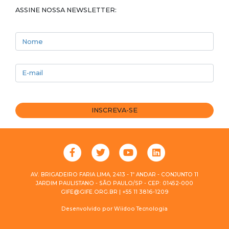
ASSINE NOSSA NEWSLETTER:
Nome
E-mail
INSCREVA-SE
AV. BRIGADEIRO FARIA LIMA, 2413 - 1º ANDAR - CONJUNTO 11
JARDIM PAULISTANO - SÃO PAULO/SP - CEP: 01452-000
GIFE@GIFE.ORG.BR | +55 11 3816-1209
Desenvolvido por
Wiidoo Tecnologia