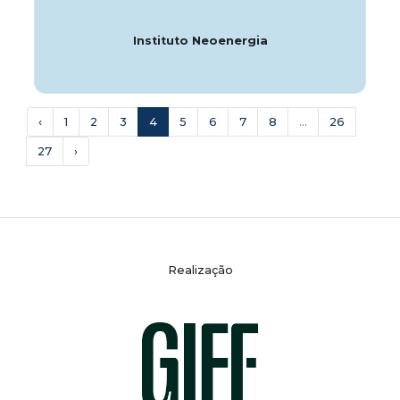
Instituto Neoenergia
‹
1
2
3
4
5
6
7
8
...
26
27
›
Realização