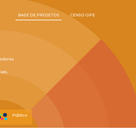
BASE DE PROJETOS
CENSO GIFE
tidores
ais,
.
Público