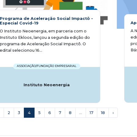
Programa de Aceleração Social Impactô -
Ap
Especial Covid-19
A N
O Instituto Neoenergia​, em parceria com o
ed
Instituto Ekloos, lançou a segunda edição do
pro
programa de Aceleração Social Impactô. O
Bás
edital selecionou 16...
ASSOCIAÇÃO/FUNDAÇÃO EMPRESARIAL
Instituto Neoenergia
2
3
4
5
6
7
8
...
17
18
›