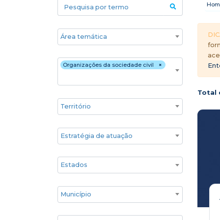
Pesquisa por termo
Hom
Áreas temáticas
DIC
for
ace
Público
Organizações da sociedade civil
×
Ent
Total 
Territórios
Estratégia de atuação
Estado
Cidade
Associados GIFE