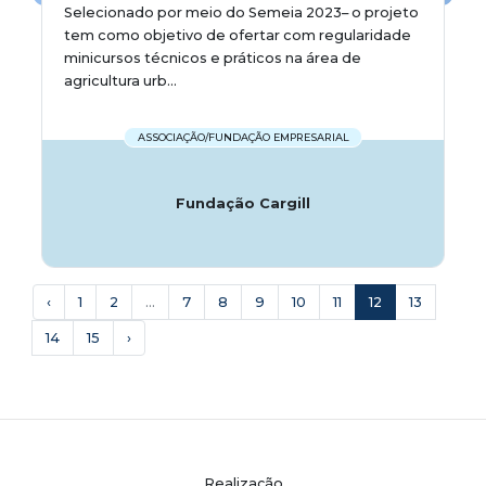
Selecionado por meio do Semeia 2023– o projeto
tem como objetivo de ofertar com regularidade
minicursos técnicos e práticos na área de
agricultura urb...
ASSOCIAÇÃO/FUNDAÇÃO EMPRESARIAL
Fundação Cargill
‹
1
2
...
7
8
9
10
11
12
13
14
15
›
Realização