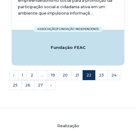
empreendedorismo social para a promoção da
participação social e cidadania ativa em um
ambiente que impulsiona informaçã...
ASSOCIAÇÃO/FUNDAÇÃO INDEPENDENTE
Fundação FEAC
‹
1
2
...
19
20
21
22
23
24
25
26
27
›
Realização