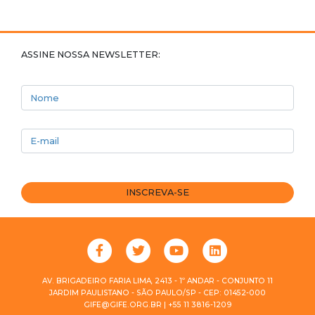
ASSINE NOSSA NEWSLETTER:
Nome
E-mail
INSCREVA-SE
AV. BRIGADEIRO FARIA LIMA, 2413 - 1º ANDAR - CONJUNTO 11
JARDIM PAULISTANO - SÃO PAULO/SP - CEP: 01452-000
GIFE@GIFE.ORG.BR | +55 11 3816-1209